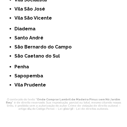
Vila São José
Vila São Vicente
Diadema
Santo André
São Bernardo do Campo
São Caetano do Sul
Penha
Sapopemba
Vila Prudente
O conteúdo do texto "
Onde Comprar Lambril de Madeira Pinus sem Nó Jardim
Rey
" é de direito reservado. Sua reprodução, parcial ou total, mesmo citando nossos
links, é proibida sem a autorização do autor. Crime de violação de direito autoral –
artigo 184 do Código Penal –
Lei 9610/98 - Lei de direitos autorais
.