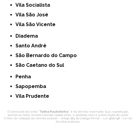
Vila Socialista
Vila São José
Vila São Vicente
Diadema
Santo André
São Bernardo do Campo
São Caetano do Sul
Penha
Sapopemba
Vila Prudente
O conteúdo do texto "
Telha Paulistinha
" é de direito reservado. Sua reprodução,
parcial ou total, mesmo citando nossos links, é proibida sem a autorização do autor.
Crime de violação de direito autoral – artigo 184 do Código Penal –
Lei 9610/98 - Lei de
direitos autorais
.