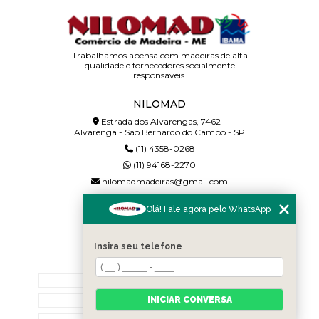
Trabalhamos apensa com madeiras de alta
qualidade e fornecedores socialmente
responsáveis.
NILOMAD
Estrada dos Alvarengas, 7462 -
Alvarenga - São Bernardo do Campo - SP
(11) 4358-0268
(11) 94168-2270
nilomadmadeiras@gmail.com
SIGA-NOS!
Olá! Fale agora pelo WhatsApp
Insira seu telefone
MENU
Home
INICIAR CONVERSA
Quem somos