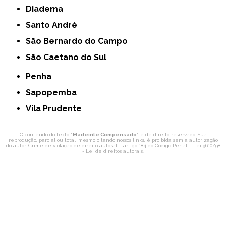
Diadema
Santo André
São Bernardo do Campo
São Caetano do Sul
Penha
Sapopemba
Vila Prudente
O conteúdo do texto "
Madeirite Compensado
" é de direito reservado. Sua
reprodução, parcial ou total, mesmo citando nossos links, é proibida sem a autorização
do autor. Crime de violação de direito autoral – artigo 184 do Código Penal –
Lei 9610/98
- Lei de direitos autorais
.