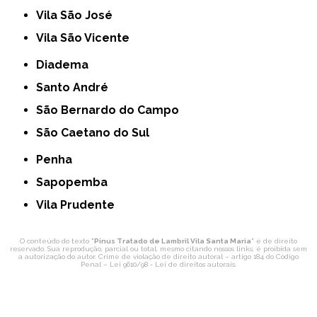
Vila São José
Vila São Vicente
Diadema
Santo André
São Bernardo do Campo
São Caetano do Sul
Penha
Sapopemba
Vila Prudente
O conteúdo do texto "
Pinus Tratado de Lambril Vila Santa Maria
" é de direito
reservado. Sua reprodução, parcial ou total, mesmo citando nossos links, é proibida sem
a autorização do autor. Crime de violação de direito autoral – artigo 184 do Código
Penal –
Lei 9610/98 - Lei de direitos autorais
.