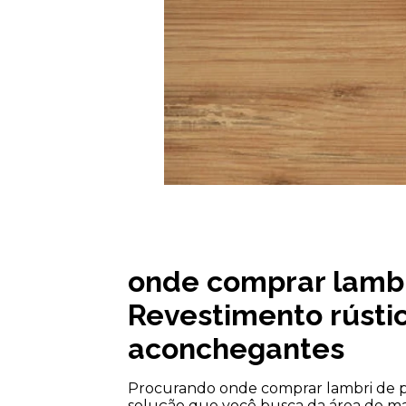
onde comprar lambri
Revestimento rústi
aconchegantes
Procurando onde comprar lambri de pi
solução que você busca da área de mad