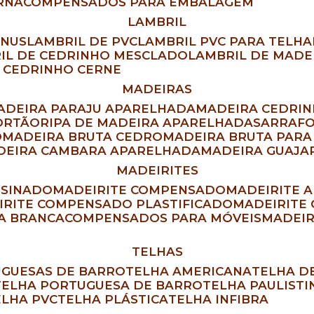
RNA
COMPENSADOS PARA EMBALAGEM
LAMBRIL
INUS
LAMBRIL DE PVC
LAMBRIL PVC PARA TELH
RIL DE CEDRINHO MESCLADO
LAMBRIL DE MAD
L CEDRINHO CERNE
MADEIRAS
MADEIRA PARAJU APARELHADA
MADEIRA CEDRI
ORTÃO
RIPA DE MADEIRA APARELHADA
SARRAF
O
MADEIRA BRUTA CEDRO
MADEIRA BRUTA PAR
ADEIRA CAMBARA APARELHADA
MADEIRA GUAJ
MADEIRITES
RESINADO
MADEIRITE COMPENSADO
MADEIRITE 
EIRITE COMPENSADO PLASTIFICADO
MADEIRITE
DA BRANCA
COMPENSADOS PARA MÓVEIS
MADEI
TELHAS
UGUESAS DE BARRO
TELHA AMERICANA
TELHA 
TELHA PORTUGUESA DE BARRO
TELHA PAULIST
TELHA PVC
TELHA PLÁSTICA
TELHA INFIBRA