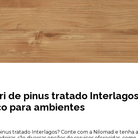
 de pinus tratado Interlagos
co para ambientes
nus tratado Interlagos? Conte com a Nilomad e tenha 
eiras, são diversas opções de serviços oferecidas, como