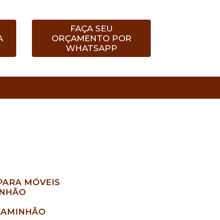
FAÇA SEU
A
ORÇAMENTO POR
WHATSAPP
(11) 4358-0268
(11) 94168-2270
PARA MÓVEIS
INHÃO
CAMINHÃO