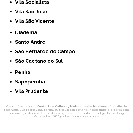
Vila Socialista
Vila São José
Vila São Vicente
Diadema
Santo André
São Bernardo do Campo
São Caetano do Sul
Penha
Sapopemba
Vila Prudente
O conteúdo do texto "
Onde Tem Caibros 3 Metros Jardim Marilene
" é de direito
reservado. Sua reprodução, parcial ou total, mesmo citando nossos links, é proibida sem
a autorização do autor. Crime de violação de direito autoral – artigo 184 do Código
Penal –
Lei 9610/98 - Lei de direitos autorais
.