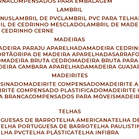
RNA
COMPENSADOS PARA EMBALAGEM
LAMBRIL
INUS
LAMBRIL DE PVC
LAMBRIL PVC PARA TELH
RIL DE CEDRINHO MESCLADO
LAMBRIL DE MAD
L CEDRINHO CERNE
MADEIRAS
MADEIRA PARAJU APARELHADA
MADEIRA CEDRI
ORTÃO
RIPA DE MADEIRA APARELHADA
SARRAF
O
MADEIRA BRUTA CEDRO
MADEIRA BRUTA PAR
ADEIRA CAMBARA APARELHADA
MADEIRA GUAJ
MADEIRITES
RESINADO
MADEIRITE COMPENSADO
MADEIRITE 
EIRITE COMPENSADO PLASTIFICADO
MADEIRITE
DA BRANCA
COMPENSADOS PARA MÓVEIS
MADEI
TELHAS
UGUESAS DE BARRO
TELHA AMERICANA
TELHA 
TELHA PORTUGUESA DE BARRO
TELHA PAULIST
TELHA PVC
TELHA PLÁSTICA
TELHA INFIBRA