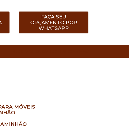
FAÇA SEU
A
ORÇAMENTO POR
WHATSAPP
(11) 4358-0268
(11) 94168-2270
PARA MÓVEIS
INHÃO
CAMINHÃO