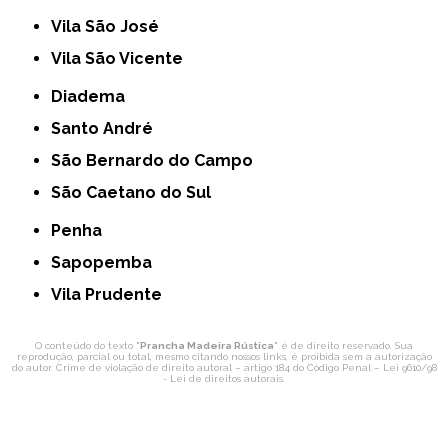
Vila São José
Vila São Vicente
Diadema
Santo André
São Bernardo do Campo
São Caetano do Sul
Penha
Sapopemba
Vila Prudente
O conteúdo do texto "
Prancha Madeira Rústica
" é de direito reservado. Sua
reprodução, parcial ou total, mesmo citando nossos links, é proibida sem a autorização
do autor. Crime de violação de direito autoral – artigo 184 do Código Penal –
Lei 9610/98
- Lei de direitos autorais
.