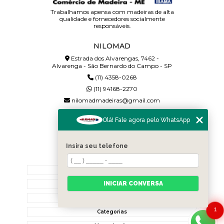
Trabalhamos apensa com madeiras de alta
qualidade e fornecedores socialmente
responsáveis.
NILOMAD
Estrada dos Alvarengas, 7462 -
Alvarenga - São Bernardo do Campo - SP
(11) 4358-0268
(11) 94168-2270
nilomadmadeiras@gmail.com
SIGA-NOS!
Olá! Fale agora pelo WhatsApp
Insira seu telefone
MENU
Home
INICIAR CONVERSA
Quem somos
Contato
1
Categorias