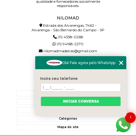
qualidade e fornecedores socialmente
responsáveis.
NILOMAD
Estrada dos Alvarengas, 7462 -
Alvarenga - São Bernardo do Campo - SP
(11) 4358-0268
(11) 94168-2270
nilomadmadeiras@gmail.com
SIGA-NOS!
Olá! Fale agora pelo WhatsApp
Insira seu telefone
MENU
Home
INICIAR CONVERSA
Quem somos
Contato
1
Categorias
Mapa do site