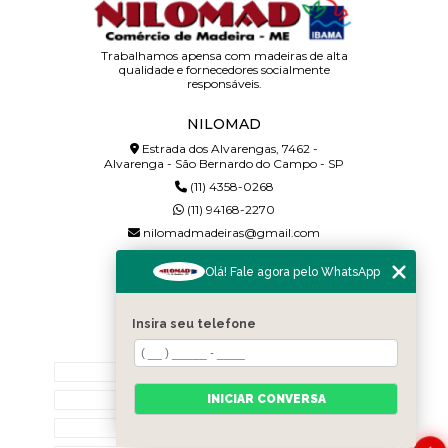
Trabalhamos apensa com madeiras de alta
qualidade e fornecedores socialmente
responsáveis.
NILOMAD
Estrada dos Alvarengas, 7462 -
Alvarenga - São Bernardo do Campo - SP
(11) 4358-0268
(11) 94168-2270
nilomadmadeiras@gmail.com
SIGA-NOS!
Olá! Fale agora pelo WhatsApp
Insira seu telefone
MENU
Home
INICIAR CONVERSA
Quem somos
Contato