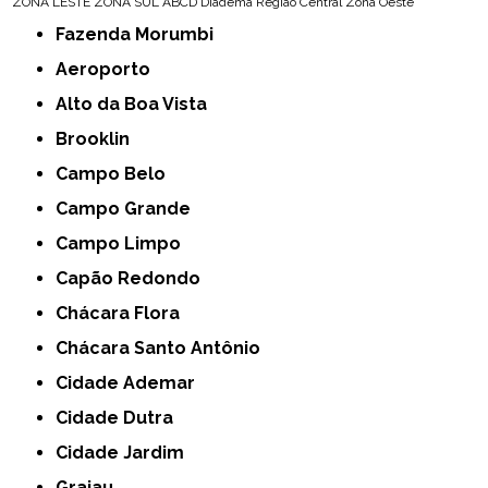
ZONA LESTE
ZONA SUL
ABCD
Diadema
Região Central
Zona Oeste
Fazenda Morumbi
Aeroporto
Alto da Boa Vista
Brooklin
Campo Belo
Campo Grande
Campo Limpo
Capão Redondo
Chácara Flora
Chácara Santo Antônio
Cidade Ademar
Cidade Dutra
Cidade Jardim
Grajau