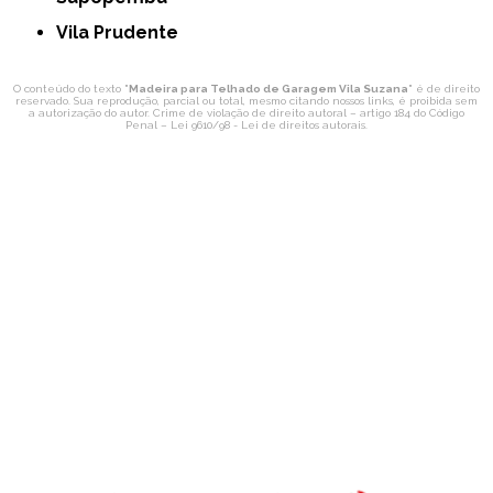
Vila Prudente
O conteúdo do texto "
Madeira para Telhado de Garagem Vila Suzana
" é de direito
reservado. Sua reprodução, parcial ou total, mesmo citando nossos links, é proibida sem
a autorização do autor. Crime de violação de direito autoral – artigo 184 do Código
Penal –
Lei 9610/98 - Lei de direitos autorais
.