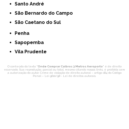
Santo André
São Bernardo do Campo
São Caetano do Sul
Penha
Sapopemba
Vila Prudente
O conteúdo do texto "
Onde Comprar Caibros 3 Metros Aeroporto
" é de direito
reservado. Sua reprodução, parcial ou total, mesmo citando nossos links, é proibida sem
a autorização do autor. Crime de violação de direito autoral – artigo 184 do Código
Penal –
Lei 9610/98 - Lei de direitos autorais
.