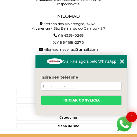
responsáveis.
NILOMAD
Estrada dos Alvarengas, 7462 -
Alvarenga - São Bernardo do Campo - SP
(11) 4358-0268
(11) 94168-2270
nilomadmadeiras@gmail.com
SIGA-NOS!
Olá! Fale agora pelo WhatsApp
Insira seu telefone
MENU
Home
INICIAR CONVERSA
Quem somos
Contato
1
Categorias
Mapa do site