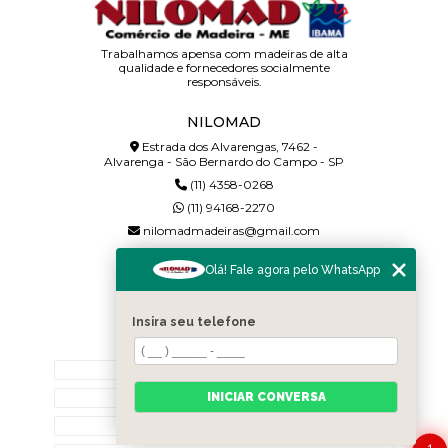
Trabalhamos apensa com madeiras de alta
qualidade e fornecedores socialmente
responsáveis.
NILOMAD
Estrada dos Alvarengas, 7462 -
Alvarenga - São Bernardo do Campo - SP
(11) 4358-0268
(11) 94168-2270
nilomadmadeiras@gmail.com
SIGA-NOS!
Olá! Fale agora pelo WhatsApp
Insira seu telefone
MENU
Home
INICIAR CONVERSA
Quem somos
Contato
1