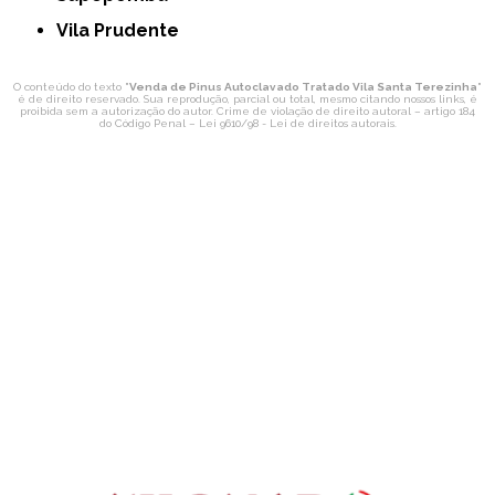
Vila Prudente
O conteúdo do texto "
Venda de Pinus Autoclavado Tratado Vila Santa Terezinha
"
é de direito reservado. Sua reprodução, parcial ou total, mesmo citando nossos links, é
proibida sem a autorização do autor. Crime de violação de direito autoral – artigo 184
do Código Penal –
Lei 9610/98 - Lei de direitos autorais
.