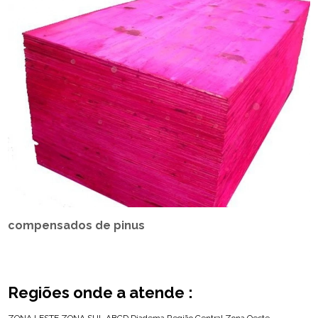
compensados de pinus
Regiões onde a atende :
ZONA LESTE
ZONA SUL
ABCD
Diadema
Região Central
Zona Oeste